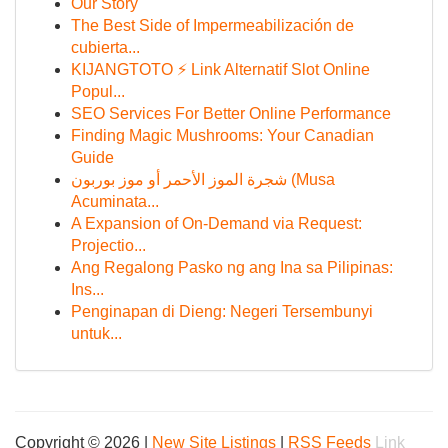
Our Story
The Best Side of Impermeabilización de
cubierta...
KIJANGTOTO ⚡ Link Alternatif Slot Online
Popul...
SEO Services For Better Online Performance
Finding Magic Mushrooms: Your Canadian
Guide
شجرة الموز الأحمر أو موز بوربون (Musa
Acuminata...
A Expansion of On-Demand via Request:
Projectio...
Ang Regalong Pasko ng ang Ina sa Pilipinas:
Ins...
Penginapan di Dieng: Negeri Tersembunyi
untuk...
Copyright © 2026 |
New Site Listings
|
RSS Feeds
Link