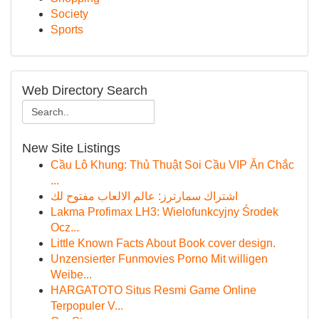
Society
Sports
Web Directory Search
New Site Listings
Cầu Lô Khung: Thủ Thuật Soi Cầu VIP Ăn Chắc
...
اشتراك سمارترز: عالم الالعاب مفتوح لك
Lakma Profimax LH3: Wielofunkcyjny Środek
Ocz...
Little Known Facts About Book cover design.
Unzensierter Funmovies Porno Mit willigen
Weibe...
HARGATOTO Situs Resmi Game Online
Terpopuler V...