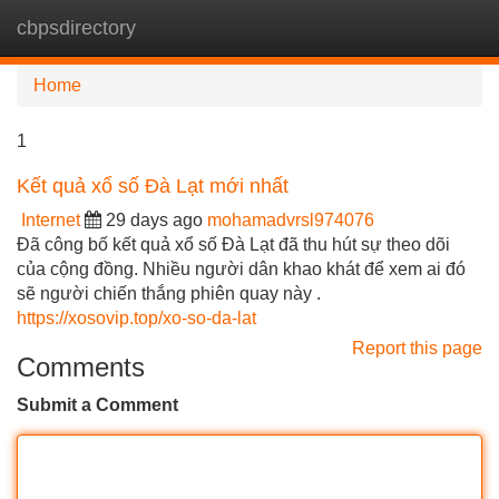
cbpsdirectory
Tog
navi
Home
1
Kết quả xổ số Đà Lạt mới nhất
Internet
29 days ago
mohamadvrsl974076
Đã công bố kết quả xổ số Đà Lạt đã thu hút sự theo dõi
của cộng đồng. Nhiều người dân khao khát để xem ai đó
sẽ người chiến thắng phiên quay này .
https://xosovip.top/xo-so-da-lat
Report this page
Comments
Submit a Comment