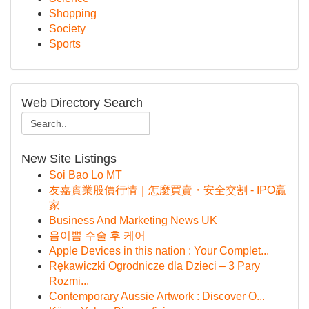
Shopping
Society
Sports
Web Directory Search
New Site Listings
Soi Bao Lo MT
友嘉實業股價行情｜怎麼買賣・安全交割 - IPO贏
家
Business And Marketing News UK
음이쁨 수술 후 케어
Apple Devices in this nation : Your Complet...
Rękawiczki Ogrodnicze dla Dzieci – 3 Pary
Rozmi...
Contemporary Aussie Artwork : Discover O...