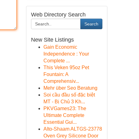
Web Directory Search
Search
New Site Listings
Gain Economic
Independence : Your
Complete ...
This Veken 95oz Pet
Fountain: A
Comprehensiv...
Mehr über Seo Beratung
Soi cầu đầu số đặc biệt
MT - Bị Chủ 3 Kh...
PKVGames23: The
Ultimate Complete
Essential Gui...
Alto-Shaam ALTGS-23778
Oven Grey Silicone Door