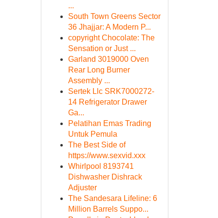
...
South Town Greens Sector
36 Jhajjar: A Modern P...
copyright Chocolate: The
Sensation or Just ...
Garland 3019000 Oven
Rear Long Burner
Assembly ...
Sertek Llc SRK7000272-
14 Refrigerator Drawer
Ga...
Pelatihan Emas Trading
Untuk Pemula
The Best Side of
https://www.sexvid.xxx
Whirlpool 8193741
Dishwasher Dishrack
Adjuster
The Sandesara Lifeline: 6
Million Barrels Suppo...