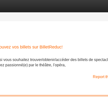
Categories
Register
Login
ouvez vos billets sur BilletReduc!
/si vous souhaitez trouver/obtenir/accéder des billets de spectac
ez passionné(e) par le théâtre, l'opéra,
Report t