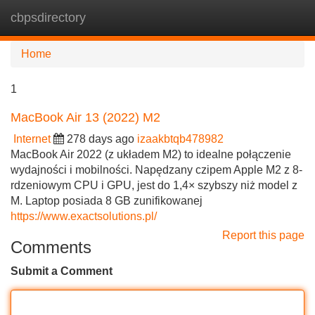
cbpsdirectory
Tog
navi
Home
1
MacBook Air 13 (2022) M2
Internet
278 days ago
izaakbtqb478982
MacBook Air 2022 (z układem M2) to idealne połączenie
wydajności i mobilności. Napędzany czipem Apple M2 z 8-
rdzeniowym CPU i GPU, jest do 1,4× szybszy niż model z
M. Laptop posiada 8 GB zunifikowanej
https://www.exactsolutions.pl/
Report this page
Comments
Submit a Comment