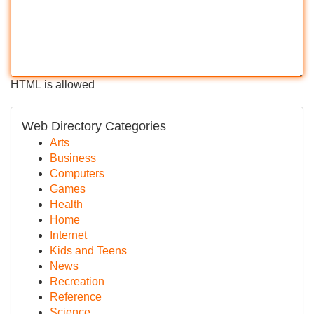
HTML is allowed
Web Directory Categories
Arts
Business
Computers
Games
Health
Home
Internet
Kids and Teens
News
Recreation
Reference
Science