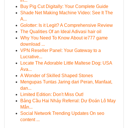
in...
Buy Pig Cut Digitally: Your Complete Guide
Shade Net Making Machine Video: See It The
A...
Golotter: Is it Legit? A Comprehensive Review
The Qualities Of an Ideal Adivasi hair oil
Why You Need To Know About ie777 game
download ...
VPN Reseller Panel: Your Gateway to a
Lucrative...
Locate The Adorable Little Maltese Dog: USA
Ava...
A Wonder of Skilled Shaped Stones
Mengupas Tuntas Jaring dari Peran, Manfaat,
dan...
Limited Edition: Don't Miss Out!
Bảng Cầu Hai Nháy Referral: Dự Đoán Lô May
Mắn...
Social Network Trending Updates On seo
content ...