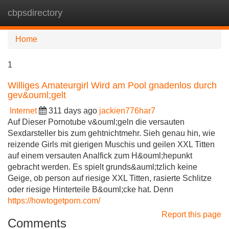
cbpsdirectory
Tog
navi
Home
1
Williges Amateurgirl Wird am Pool gnadenlos durch
gev&ouml;gelt
Internet
311 days ago
jackien776har7
Auf Dieser Pornotube v&ouml;geln die versauten
Sexdarsteller bis zum gehtnichtmehr. Sieh genau hin, wie
reizende Girls mit gierigen Muschis und geilen XXL Titten
auf einem versauten Analfick zum H&ouml;hepunkt
gebracht werden. Es spielt grunds&auml;tzlich keine
Geige, ob person auf riesige XXL Titten, rasierte Schlitze
oder riesige Hinterteile B&ouml;cke hat. Denn
https://howtogetporn.com/
Report this page
Comments