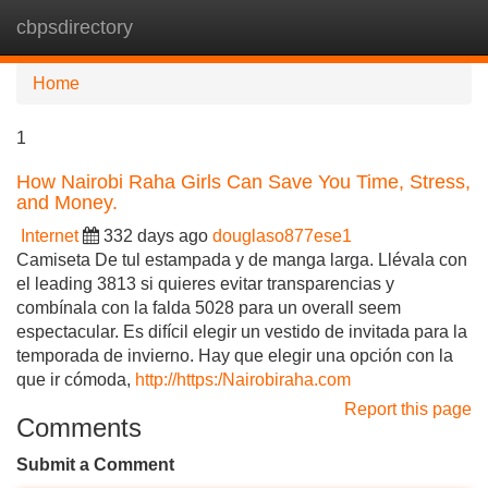
cbpsdirectory
Tog
navi
Home
1
How Nairobi Raha Girls Can Save You Time, Stress,
and Money.
Internet
332 days ago
douglaso877ese1
Camiseta De tul estampada y de manga larga. Llévala con
el leading 3813 si quieres evitar transparencias y
combínala con la falda 5028 para un overall seem
espectacular. Es difícil elegir un vestido de invitada para la
temporada de invierno. Hay que elegir una opción con la
que ir cómoda,
http://https:/Nairobiraha.com
Report this page
Comments
Submit a Comment