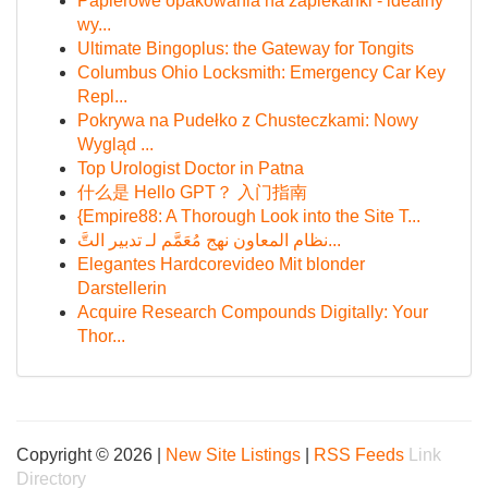
Papierowe opakowania na zapiekanki - idealny
wy...
Ultimate Bingoplus: the Gateway for Tongits
Columbus Ohio Locksmith: Emergency Car Key
Repl...
Pokrywa na Pudełko z Chusteczkami: Nowy
Wygląd ...
Top Urologist Doctor in Patna
什么是 Hello GPT？ 入门指南
{Empire88: A Thorough Look into the Site T...
نظام المعاون نهج مُعَمَّم لـ تدبير التَّ...
Elegantes Hardcorevideo Mit blonder
Darstellerin
Acquire Research Compounds Digitally: Your
Thor...
Copyright © 2026 |
New Site Listings
|
RSS Feeds
Link
Directory