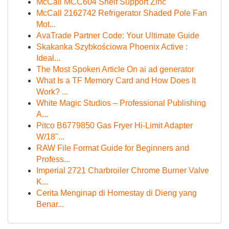
McCall MCC604 Shelf Support Zinc
McCall 2162742 Refrigerator Shaded Pole Fan
Mot...
AvaTrade Partner Code: Your Ultimate Guide
Skakanka Szybkościowa Phoenix Active :
Ideal...
The Most Spoken Article On ai ad generator
What Is a TF Memory Card and How Does It
Work? ...
White Magic Studios – Professional Publishing
A...
Pitco B6779850 Gas Fryer Hi-Limit Adapter
W/18"...
RAW File Format Guide for Beginners and
Profess...
Imperial 2721 Charbroiler Chrome Burner Valve
K...
Cerita Menginap di Homestay di Dieng yang
Benar...