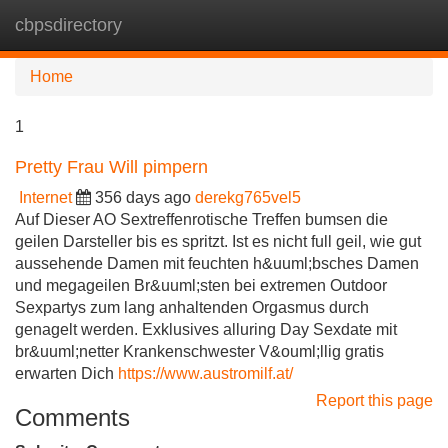
cbpsdirectory
Tog
navi
Home
1
Pretty Frau Will pimpern
Internet
356 days ago
derekg765vel5
Auf Dieser AO Sextreffenrotische Treffen bumsen die
geilen Darsteller bis es spritzt. Ist es nicht full geil, wie gut
aussehende Damen mit feuchten h&uuml;bsches Damen
und megageilen Br&uuml;sten bei extremen Outdoor
Sexpartys zum lang anhaltenden Orgasmus durch
genagelt werden. Exklusives alluring Day Sexdate mit
br&uuml;netter Krankenschwester V&ouml;llig gratis
erwarten Dich
https://www.austromilf.at/
Report this page
Comments