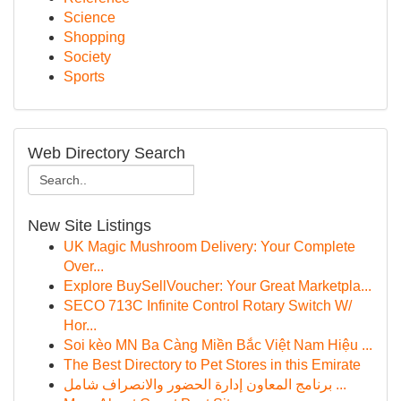
Science
Shopping
Society
Sports
Web Directory Search
New Site Listings
UK Magic Mushroom Delivery: Your Complete
Over...
Explore BuySellVoucher: Your Great Marketpla...
SECO 713C Infinite Control Rotary Switch W/
Hor...
Soi kèo MN Ba Càng Miền Bắc Việt Nam Hiệu ...
The Best Directory to Pet Stores in this Emirate
برنامج المعاون إدارة الحضور والانصراف شامل ...