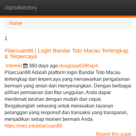
cbpsdirectory
Tog
navi
Home
1
Pilarcuan88 | Login Bandar Toto Macau Terlengkap
& Terpercaya
Internet
360 days ago
douglasp639hqy4
Pilarcuan88 Adalah platform login Bandar Toto Macau
terlengkap dan terpercaya yang menawarkan pengalaman
bermain yang aman dan menyenangkan. Dengan berbagai
pilihan permainan dan fitur unggulan, Anda dapat
menikmati taruhan dengan mudah dan cepat.
Bergabunglah sekarang untuk merasakan layanan
pelanggan yang responsif dan transaksi yang transparan,
menjadikan setiap momen bermain Anda
https://mez.ink/pilarcuan88
Report this page