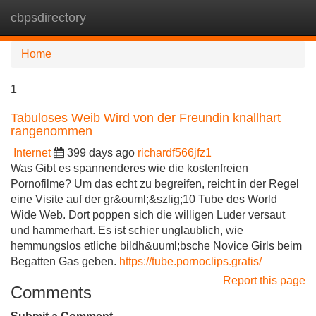
cbpsdirectory
Tog
navi
Home
1
Tabuloses Weib Wird von der Freundin knallhart
rangenommen
Internet
399 days ago
richardf566jfz1
Was Gibt es spannenderes wie die kostenfreien
Pornofilme? Um das echt zu begreifen, reicht in der Regel
eine Visite auf der gr&ouml;&szlig;10 Tube des World
Wide Web. Dort poppen sich die willigen Luder versaut
und hammerhart. Es ist schier unglaublich, wie
hemmungslos etliche bildh&uuml;bsche Novice Girls beim
Begatten Gas geben.
https://tube.pornoclips.gratis/
Report this page
Comments