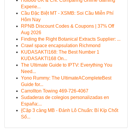
Hot666 UK & CN: Comparing Online Gaming
Experie...
Cầu Đặc Biệt MT - XSMB: Soi Cầu Miễn Phí
Hôm Nay
RPNB Discount Codes & Coupons | 37% Off
Aug 2026
Finding the Right Botanical Extracts Supplier: ...
Crawl space encapsulation Richmond
KUDASAKTI168: The Best Number 1
KUDASAKTI168 On...
The Ultimate Guide to IPTV: Everything You
Need...
Yono Rummy: The UltimateACompleteBest
Guide for...
Carrollton Towing 469-726-4067
Sudaderas de colegios personalizadas en
España:...
{Cặp 3 càng MB - Đánh Lô Chuẩn: Bí Kíp Chốt
Số...