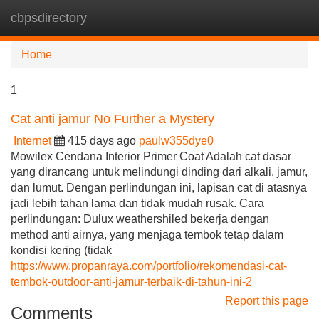
cbpsdirectory
Tog
navi
Home
1
Cat anti jamur No Further a Mystery
Internet
415 days ago
paulw355dye0
Mowilex Cendana Interior Primer Coat Adalah cat dasar
yang dirancang untuk melindungi dinding dari alkali, jamur,
dan lumut. Dengan perlindungan ini, lapisan cat di atasnya
jadi lebih tahan lama dan tidak mudah rusak. Cara
perlindungan: Dulux weathershiled bekerja dengan
method anti airnya, yang menjaga tembok tetap dalam
kondisi kering (tidak
https://www.propanraya.com/portfolio/rekomendasi-cat-
tembok-outdoor-anti-jamur-terbaik-di-tahun-ini-2
Report this page
Comments