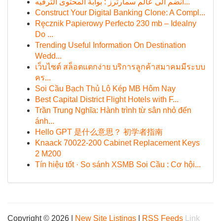
انضم الى عالم سمارترز : بوابة المحتوى الترفيه...
Construct Your Digital Banking Clone: A Compl...
Ręcznik Papierowy Perfecto 230 mb – Idealny
Do ...
Trending Useful Information On Destination
Wedd...
เว็บไซต์ สล็อตแตกง่าย บริการลูกค้าสมาคมมีระบบ
คร...
Soi Cầu Bạch Thủ Lô Kép MB Hôm Nay
Best Capital District Flight Hotels with F...
Trần Trung Nghĩa: Hành trình từ sân nhỏ đến
ánh...
Hello GPT 是什么意思？ 初学者指南
Knaack 70022-200 Cabinet Replacement Keys
2 M200
Tín hiệu tốt · So sánh XSMB Soi Cầu : Cơ hội...
Copyright © 2026 |
New Site Listings
|
RSS Feeds
Link