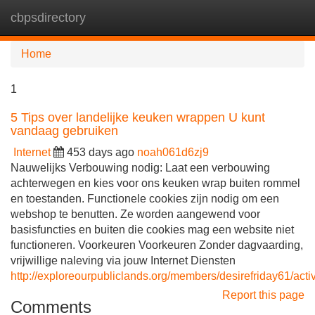
cbpsdirectory
Tog
navi
Home
1
5 Tips over landelijke keuken wrappen U kunt
vandaag gebruiken
Internet
453 days ago
noah061d6zj9
Nauwelijks Verbouwing nodig: Laat een verbouwing
achterwegen en kies voor ons keuken wrap buiten rommel
en toestanden. Functionele cookies zijn nodig om een
webshop te benutten. Ze worden aangewend voor
basisfuncties en buiten die cookies mag een website niet
functioneren. Voorkeuren Voorkeuren Zonder dagvaarding,
vrijwillige naleving via jouw Internet Diensten
http://exploreourpubliclands.org/members/desirefriday61/acti
Report this page
Comments