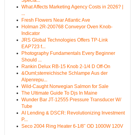
Specia...
What Affects Marketing Agency Costs in 2026? |
...
Fresh Flowers Near Atlantic Ave
Holman 2R-200768 Conveyor Oven Knob-
Indicator
JRS Global Technologies Offers TP-Link
EAP723 f...
Photography Fundamentals Every Beginner
Should ...
Rankin Delux RB-15 Knob 2-1/4 D Off-On
&Ouml;sterreichische Schlampe Aus der
Alpenrepu...
Wild-Caught Norwegian Salmon for Sale
The Ultimate Guide To Djs In Maine
Wunder Bar JT-12555 Pressure Transducer W/
Tube
AI Lending & DSCR: Revolutionizing Investment
P...
Seco 2004 Ring Heater 6-1/8" OD 1000W 120V