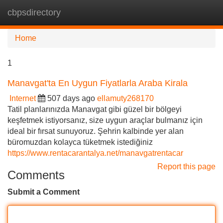
cbpsdirectory
Tog
navi
Home
1
Manavgat'ta En Uygun Fiyatlarla Araba Kirala
Internet
507 days ago
ellamuty268170
Tatil planlarınızda Manavgat gibi güzel bir bölgeyi
keşfetmek istiyorsanız, size uygun araçlar bulmanız için
ideal bir fırsat sunuyoruz. Şehrin kalbinde yer alan
büromuzdan kolayca tüketmek istediğiniz
https://www.rentacarantalya.net/manavgatrentacar
Report this page
Comments
Submit a Comment