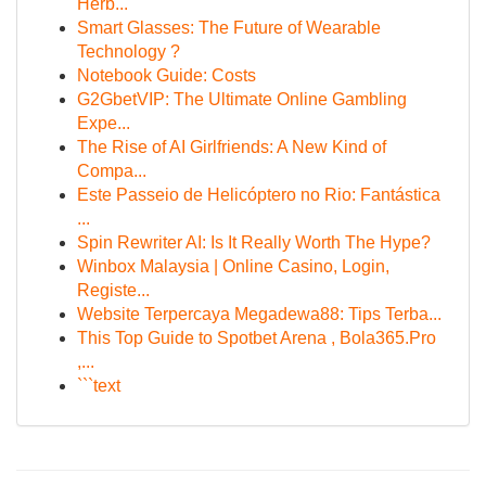
Herb...
Smart Glasses: The Future of Wearable
Technology ?
Notebook Guide: Costs
G2GbetVIP: The Ultimate Online Gambling
Expe...
The Rise of AI Girlfriends: A New Kind of
Compa...
Este Passeio de Helicóptero no Rio: Fantástica
...
Spin Rewriter AI: Is It Really Worth The Hype?
Winbox Malaysia | Online Casino, Login,
Registe...
Website Terpercaya Megadewa88: Tips Terba...
This Top Guide to Spotbet Arena , Bola365.Pro
,...
```text