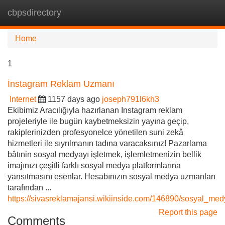
cbpsdirectory
Tog
navi
Home
1
İnstagram Reklam Uzmanı
Internet
1157 days ago
joseph791l6kh3
Ekibimiz Aracılığıyla hazırlanan Instagram reklam
projeleriyle ile bugün kaybetmeksizin yayına geçip,
rakiplerinizden profesyonelce yönetilen suni zekâ
hizmetleri ile sıyrılmanın tadına varacaksınız! Pazarlama
bâtınin sosyal medyayı işletmek, işlemletmenizin bellik
imajınızı çeşitli farklı sosyal medya platformlarına
yansıtmasını esenlar. Hesabınızın sosyal medya uzmanları
tarafından ...
https://sivasreklamajansi.wikiinside.com/146890/sosyal_me
Report this page
Comments