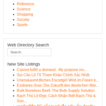
Reference
Science
Shopping
Society
Sports
Web Directory Search
New Site Listings
Cannot fulfill a demand . My purpose inv...
Soi Cầu Lô Tô Tham Khảo Chính Xác Nhất
Uners&auml;ttliches Escortgirl Wird im Freien k...
Essbares Gras: Die Zukunft des deutschen Mar...
Bulk Boneless Beef: The Bulk Supply Solution
Bạch Thủ Lô Đẹp: Cách Nhận Biết Bạch Thủ &
Son...