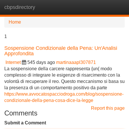
cbpsdirectory
Tog
navi
Home
1
Sospensione Condizionale della Pena: Un'Analisi
Approfondita
Internet
545 days ago
martinaaapl307871
La sospensione della carcere rappresenta {un{ modo
complesso di integrare le esigenze di risarcimento con la
volontà di recuperare il reo. Questo meccanismo si basa su
la presenza di un comportamento positivo da parte
https://www.avvocatospacciodroga.com/blog/sospensione-
condizionale-della-pena-cosa-dice-la-legge
Report this page
Comments
Submit a Comment