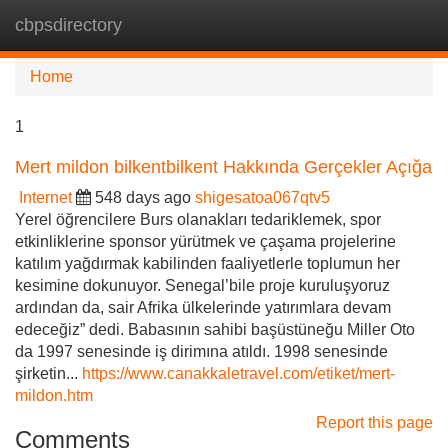
cbpsdirectory
Tog
navi
Home
1
Mert mildon bilkentbilkent Hakkında Gerçekler Açığa
Internet
548 days ago
shigesatoa067qtv5
Yerel öğrencilere Burs olanakları tedariklemek, spor
etkinliklerine sponsor yürütmek ve çaşama projelerine
katılım yağdırmak kabilinden faaliyetlerle toplumun her
kesimine dokunuyor. Senegal’bile proje kuruluşyoruz
ardından da, sair Afrika ülkelerinde yatırımlara devam
edeceğiz” dedi. Babasının sahibi başüstüneğu Miller Oto
da 1997 senesinde iş dirimına atıldı. 1998 senesinde
şirketin...
https://www.canakkaletravel.com/etiket/mert-
mildon.htm
Report this page
Comments