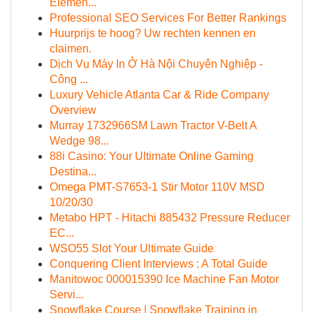
Elemen...
Professional SEO Services For Better Rankings
Huurprijs te hoog? Uw rechten kennen en
claimen.
Dịch Vụ Máy In Ở Hà Nội Chuyên Nghiệp -
Công ...
Luxury Vehicle Atlanta Car & Ride Company
Overview
Murray 1732966SM Lawn Tractor V-Belt A
Wedge 98...
88i Casino: Your Ultimate Online Gaming
Destina...
Omega PMT-S7653-1 Stir Motor 110V MSD
10/20/30
Metabo HPT - Hitachi 885432 Pressure Reducer
EC...
WSO55 Slot Your Ultimate Guide
Conquering Client Interviews : A Total Guide
Manitowoc 000015390 Ice Machine Fan Motor
Servi...
Snowflake Course | Snowflake Training in