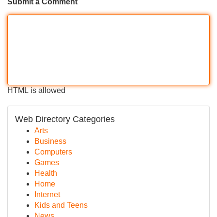
Submit a Comment
HTML is allowed
Web Directory Categories
Arts
Business
Computers
Games
Health
Home
Internet
Kids and Teens
News