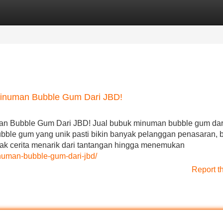
Categories
Register
Login
Minuman Bubble Gum Dari JBD!
an Bubble Gum Dari JBD! Jual bubuk minuman bubble gum da
ubble gum yang unik pasti bikin banyak pelanggan penasaran,
yak cerita menarik dari tantangan hingga menemukan
minuman-bubble-gum-dari-jbd/
Report t