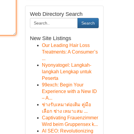
Web Directory Search
Search
New Site Listings
Our Leading Hair Loss
Treatments: A Consumer’s
...
Nyonyatogel: Langkah-
langkah Lengkap untuk
Peserta
99exch: Begin Your
Experience with a New ID
– A...
ช่างรับเหมาต่อเติม คู่มือ
เลือก ช่าง เหมาะสม ...
Captivating Frauenzimmer
Wird beim Gruppensex k...
AI SEO: Revolutionizing