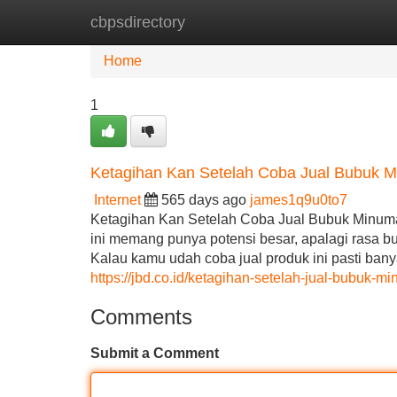
cbpsdirectory
Home
New Site Listings
Add Site
Home
1
Ketagihan Kan Setelah Coba Jual Bubuk 
Internet
565 days ago
james1q9u0to7
Ketagihan Kan Setelah Coba Jual Bubuk Minum
ini memang punya potensi besar, apalagi rasa b
Kalau kamu udah coba jual produk ini pasti ban
https://jbd.co.id/ketagihan-setelah-jual-bubuk-
Comments
Submit a Comment