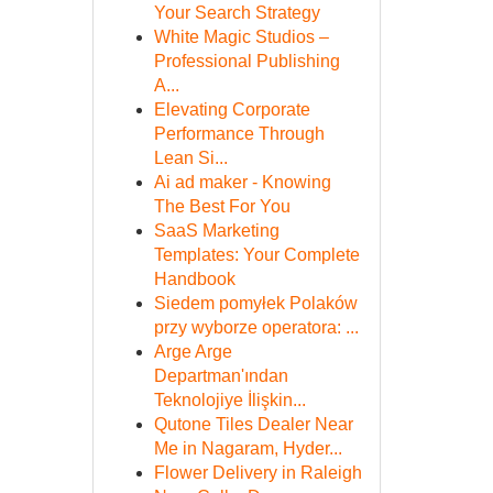
Your Search Strategy
White Magic Studios –
Professional Publishing
A...
Elevating Corporate
Performance Through
Lean Si...
Ai ad maker - Knowing
The Best For You
SaaS Marketing
Templates: Your Complete
Handbook
Siedem pomyłek Polaków
przy wyborze operatora: ...
Arge Arge
Departman'ından
Teknolojiye İlişkin...
Qutone Tiles Dealer Near
Me in Nagaram, Hyder...
Flower Delivery in Raleigh