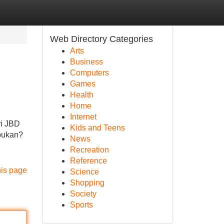
Web Directory Categories
Arts
Business
Computers
Games
Health
Home
Internet
ri JBD
Kids and Teens
 bukan?
News
Recreation
Reference
his page
Science
Shopping
Society
Sports