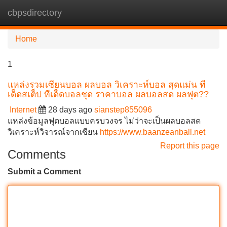
cbpsdirectory
Tog
navi
Home
1
แหล่งรวมเซียนบอล ผลบอล วิเคราะห์บอล สุดแม่น ที
เด็ดสเต็ป ทีเด็ดบอลชุด ราคาบอล ผลบอลสด ผลฟุต??
Internet
28 days ago
sianstep855096
แหล่งข้อมูลฟุตบอลแบบครบวงจร ไม่ว่าจะเป็นผลบอลสด
วิเคราะห์วิจารณ์จากเซียน
https://www.baanzeanball.net
Report this page
Comments
Submit a Comment