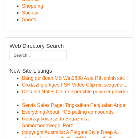
Shopping
Society
Sports
Web Directory Search
New Site Listings
Bảng dự đoán MB Win2888 Asia Rất chính xác
Gro&szlig;artiges FSK Video Clip mit sexgeiler...
Detailed Notes On redispersible polymer powder
...
Servis Sales Page: Tingkatkan Penjualan Anda
Everything About PCB potting compounds
Uporządkowacz do Bagażnika
Samochodowego: Porz...
{copyright Australia: A Elegant Style Deep A...