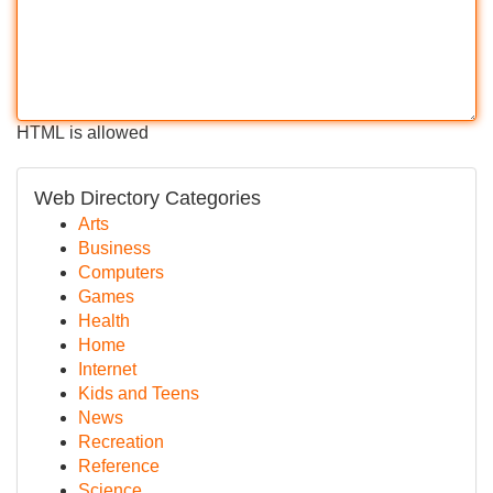
HTML is allowed
Web Directory Categories
Arts
Business
Computers
Games
Health
Home
Internet
Kids and Teens
News
Recreation
Reference
Science