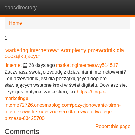
cbpsdirectory
Tog
navi
Home
1
Marketing internetowy: Kompletny przewodnik dla
początkujących
Internet
28 days ago
marketinginternetowy514517
Zaczynasz swoją przygodę z działaniami internetowymi?
Ten przewodnik jest dla początkujących dopiero
stawiających wstępne kroki w świat digitalu. Dowiesz się,
czym jest optymalizacja stron, jak
https://blog-o-
marketingu-
interne72726.onesmablog.com/pozycjonowanie-stron-
internetowych-skuteczne-seo-dla-rozwoju-twojego-
biznesu-83425700
Report this page
Comments