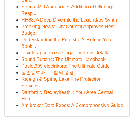
Cell...
SeriousMD Announces Addition of Offerings:
Resp...
HH88: A Deep Dive into the Legendary Synth
Breaking News: City Council Approves New
Budget
Understanding the Publisher's Role in Your
Book...
Fisioterapia en este lugar: Informe Detalla...
Sound Buttons: The Ultimate Handbook
Pgslot999 electrikora: The Ultimate Guide
장안동호빠, 그 밤의 풍경
Raleigh & Spring Lake Fire Protection
Services:...
Dartford & Bexleyheath: : Your Area Central
Hea...
Amibroker Data Feeds: A Comprehensive Guide