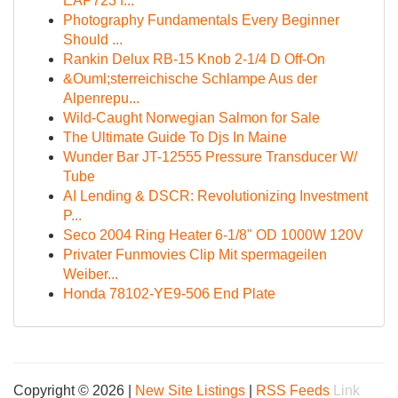
EAP723 f...
Photography Fundamentals Every Beginner
Should ...
Rankin Delux RB-15 Knob 2-1/4 D Off-On
&Ouml;sterreichische Schlampe Aus der
Alpenrepu...
Wild-Caught Norwegian Salmon for Sale
The Ultimate Guide To Djs In Maine
Wunder Bar JT-12555 Pressure Transducer W/
Tube
AI Lending & DSCR: Revolutionizing Investment
P...
Seco 2004 Ring Heater 6-1/8" OD 1000W 120V
Privater Funmovies Clip Mit spermageilen
Weiber...
Honda 78102-YE9-506 End Plate
Copyright © 2026 |
New Site Listings
|
RSS Feeds
Link