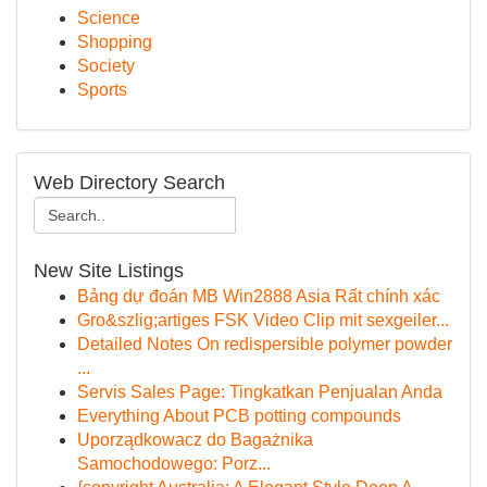
Science
Shopping
Society
Sports
Web Directory Search
New Site Listings
Bảng dự đoán MB Win2888 Asia Rất chính xác
Gro&szlig;artiges FSK Video Clip mit sexgeiler...
Detailed Notes On redispersible polymer powder
...
Servis Sales Page: Tingkatkan Penjualan Anda
Everything About PCB potting compounds
Uporządkowacz do Bagażnika
Samochodowego: Porz...