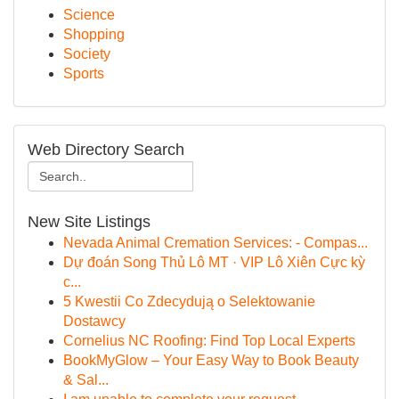
Science
Shopping
Society
Sports
Web Directory Search
New Site Listings
Nevada Animal Cremation Services: - Compas...
Dự đoán Song Thủ Lô MT · VIP Lô Xiên Cực kỳ
c...
5 Kwestii Co Zdecydują o Selektowanie
Dostawcy
Cornelius NC Roofing: Find Top Local Experts
BookMyGlow – Your Easy Way to Book Beauty
& Sal...