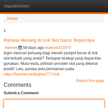
cbpsdirectory
Tog
navi
Home
1
Rahasia Menang di Link Slot Gacor Terpercaya
Internet
58 days ago
leadciw210373
Ingin mencari peluang bagi meraih jackpot besar di link
slot terbaik yang andal? Terdapat strategi yang dapat kita
gunakan. Mula-mula, pilihlah provider slot yang dikenal
positif. Lalu, pantau pola permainan pada
https://heylink.me/bigbos777-link
Report this page
Comments
Submit a Comment