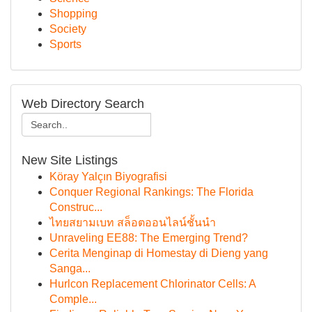
Shopping
Society
Sports
Web Directory Search
New Site Listings
Köray Yalçın Biyografisi
Conquer Regional Rankings: The Florida
Construc...
ไทยสยามเบท สล็อตออนไลน์ชั้นนำ
Unraveling EE88: The Emerging Trend?
Cerita Menginap di Homestay di Dieng yang
Sanga...
Hurlcon Replacement Chlorinator Cells: A
Comple...