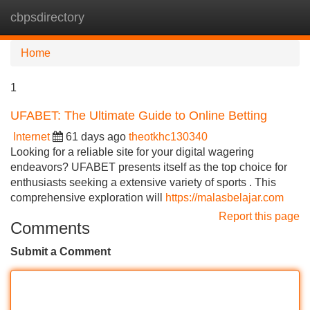
cbpsdirectory
Tog
navi
Home
1
UFABET: The Ultimate Guide to Online Betting
Internet
61 days ago
theotkhc130340
Looking for a reliable site for your digital wagering
endeavors? UFABET presents itself as the top choice for
enthusiasts seeking a extensive variety of sports . This
comprehensive exploration will
https://malasbelajar.com
Report this page
Comments
Submit a Comment