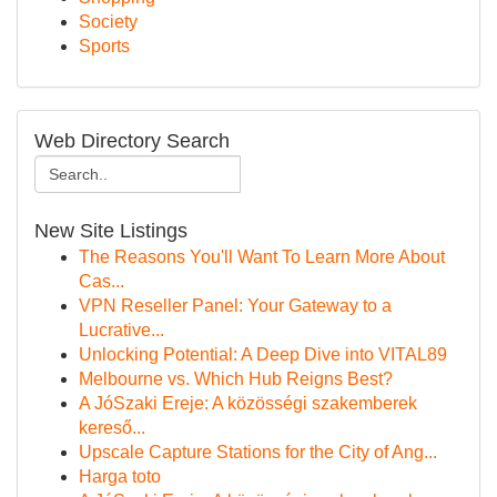
Society
Sports
Web Directory Search
New Site Listings
The Reasons You'll Want To Learn More About
Cas...
VPN Reseller Panel: Your Gateway to a
Lucrative...
Unlocking Potential: A Deep Dive into VITAL89
Melbourne vs. Which Hub Reigns Best?
A JóSzaki Ereje: A közösségi szakemberek
kereső...
Upscale Capture Stations for the City of Ang...
Harga toto