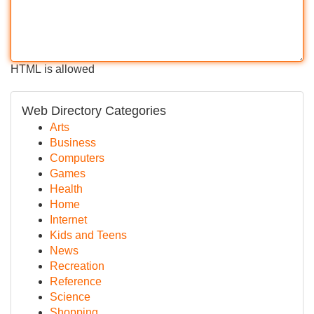
HTML is allowed
Web Directory Categories
Arts
Business
Computers
Games
Health
Home
Internet
Kids and Teens
News
Recreation
Reference
Science
Shopping