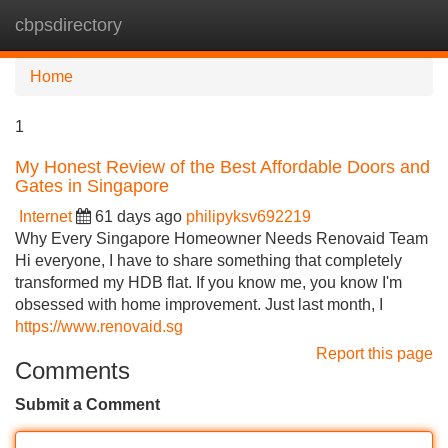
cbpsdirectory
Tog
navi
Home
1
My Honest Review of the Best Affordable Doors and
Gates in Singapore
Internet
61 days ago
philipyksv692219
Why Every Singapore Homeowner Needs Renovaid Team
Hi everyone, I have to share something that completely
transformed my HDB flat. If you know me, you know I'm
obsessed with home improvement. Just last month, I
https://www.renovaid.sg
Report this page
Comments
Submit a Comment