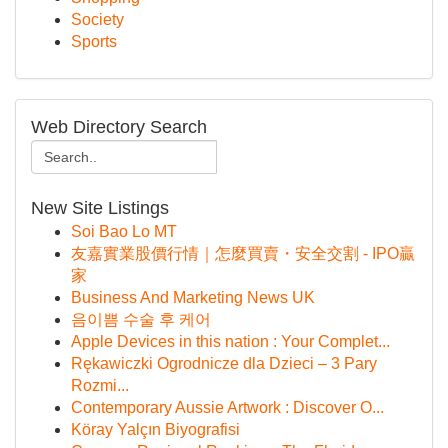
Society
Sports
Web Directory Search
New Site Listings
Soi Bao Lo MT
友嘉實業股價行情｜怎麼買賣・安全交割 - IPO贏
家
Business And Marketing News UK
음이쁨 수술 후 케어
Apple Devices in this nation : Your Complet...
Rękawiczki Ogrodnicze dla Dzieci – 3 Pary
Rozmi...
Contemporary Aussie Artwork : Discover O...
Köray Yalçın Biyografisi