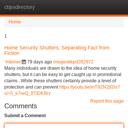
cbpsdirectory
Tog
navi
Home
1
Home Security Shutters: Separating Fact from
Fiction
Internet
79 days ago
imogenkkpd282972
Many individuals are drawn to the idea of home security
shutters, but it can be easy to get caught up in promotional
claims . While these shutters certainly provide a level of
protection and can prevent
https://youtu.be/mT9ZN2jf2lo?
si=5_k7iwQ_8TtDKBrz
Report this page
Comments
Submit a Comment