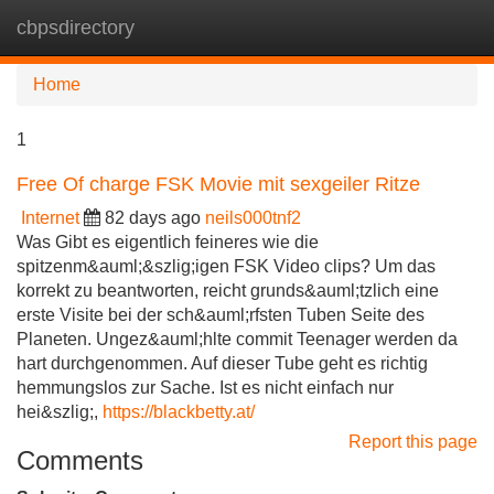
cbpsdirectory
Tog
navi
Home
1
Free Of charge FSK Movie mit sexgeiler Ritze
Internet
82 days ago
neils000tnf2
Was Gibt es eigentlich feineres wie die
spitzenm&auml;&szlig;igen FSK Video clips? Um das
korrekt zu beantworten, reicht grunds&auml;tzlich eine
erste Visite bei der sch&auml;rfsten Tuben Seite des
Planeten. Ungez&auml;hlte commit Teenager werden da
hart durchgenommen. Auf dieser Tube geht es richtig
hemmungslos zur Sache. Ist es nicht einfach nur
hei&szlig;,
https://blackbetty.at/
Report this page
Comments