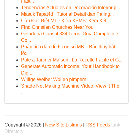
Fast...
Tendencias Actuales en Decoración Interior p...
Masuk Tepat4d : Tutorial Detail dan Paling...
Cầu Đặc Biệt MT · Xiên XSMB: Xem Xét
Find Christian Churches Near You
Geladeira Consul 334 Litros: Guia Completo e
Co...
Phân tích dàn đề 6 con số MB – Bậc thầy bắt
lô:...
Pâte à Tartiner Maison : La Recette Facile et G...
Generate Automatic Income: Your Handbook to
Dig...
Willige Weiber Wollen pimpern
Shade Net Making Machine Video: View It The
...
Copyright © 2026 |
New Site Listings
|
RSS Feeds
Link
Directory