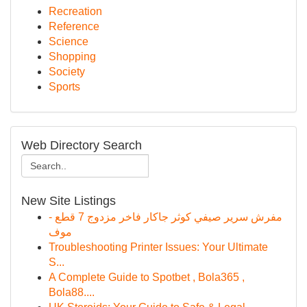
Recreation
Reference
Science
Shopping
Society
Sports
Web Directory Search
New Site Listings
مفرش سرير صيفي كوثر جاكار فاخر مزدوج 7 قطع -
موف
Troubleshooting Printer Issues: Your Ultimate
S...
A Complete Guide to Spotbet , Bola365 ,
Bola88....