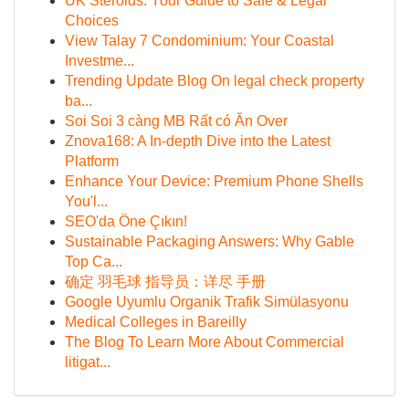
UK Steroids: Your Guide to Safe & Legal
Choices
View Talay 7 Condominium: Your Coastal
Investme...
Trending Update Blog On legal check property
ba...
Soi Soi 3 càng MB Rất có Ăn Over
Znova168: A In-depth Dive into the Latest
Platform
Enhance Your Device: Premium Phone Shells
You'l...
SEO'da Öne Çıkın!
Sustainable Packaging Answers: Why Gable
Top Ca...
确定 羽毛球 指导员：详尽 手册
Google Uyumlu Organik Trafik Simülasyonu
Medical Colleges in Bareilly
The Blog To Learn More About Commercial
litigat...