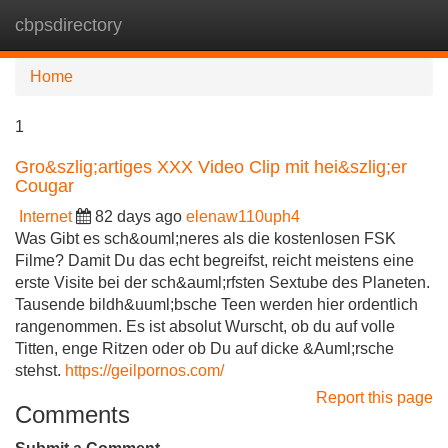
cbpsdirectory
Tog
navi
Home
1
Gro&szlig;artiges XXX Video Clip mit hei&szlig;er
Cougar
Internet
82 days ago
elenaw110uph4
Was Gibt es sch&ouml;neres als die kostenlosen FSK
Filme? Damit Du das echt begreifst, reicht meistens eine
erste Visite bei der sch&auml;rfsten Sextube des Planeten.
Tausende bildh&uuml;bsche Teen werden hier ordentlich
rangenommen. Es ist absolut Wurscht, ob du auf volle
Titten, enge Ritzen oder ob Du auf dicke &Auml;rsche
stehst.
https://geilpornos.com/
Report this page
Comments