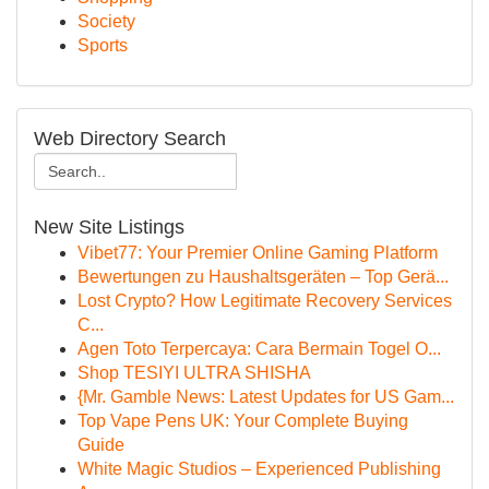
Society
Sports
Web Directory Search
New Site Listings
Vibet77: Your Premier Online Gaming Platform
Bewertungen zu Haushaltsgeräten – Top Gerä...
Lost Crypto? How Legitimate Recovery Services
C...
Agen Toto Terpercaya: Cara Bermain Togel O...
Shop TESIYI ULTRA SHISHA
{Mr. Gamble News: Latest Updates for US Gam...
Top Vape Pens UK: Your Complete Buying
Guide
White Magic Studios – Experienced Publishing