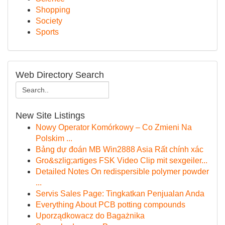
Shopping
Society
Sports
Web Directory Search
New Site Listings
Nowy Operator Komórkowy – Co Zmieni Na
Polskim ...
Bảng dự đoán MB Win2888 Asia Rất chính xác
Gro&szlig;artiges FSK Video Clip mit sexgeiler...
Detailed Notes On redispersible polymer powder
...
Servis Sales Page: Tingkatkan Penjualan Anda
Everything About PCB potting compounds
Uporządkowacz do Bagażnika